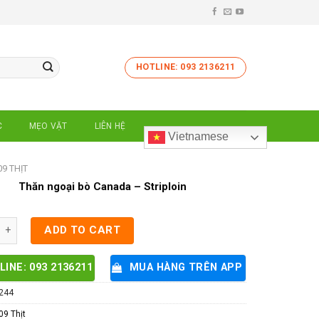
HOTLINE: 093 2136211
C
MẸO VẶT
LIÊN HỆ
Vietnamese
09 THỊT
Thăn ngoại bò Canada – Striploin
i bò Canada - Striploin quantity
ADD TO CART
LINE: 093 2136211
MUA HÀNG TRÊN APP
244
09 Thịt