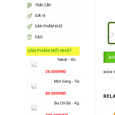
TRÁI CÂY
GIA VỊ
SẢN PHẨM KHÔ
GẠO
SẢN PHẨM MỚI NHẤT
AD
Yakult - lốc
26.000
VND
KÍCH 
Mứt Gừng - Túi
80.000
VND
REL
Ba Chỉ Bò - Kg