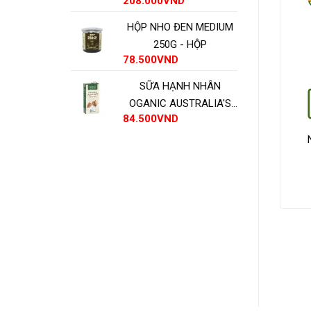
208.000
VND
HỘP NHO ĐEN MEDIUM
250G - HỘP
78.500
VND
SỮA HẠNH NHÂN
OGANIC AUSTRALIA'S
84.500
VND
OWN - HỘP
 Shinshank
Thăn nội Cananda – Tenderloin
T
ADD TO CART