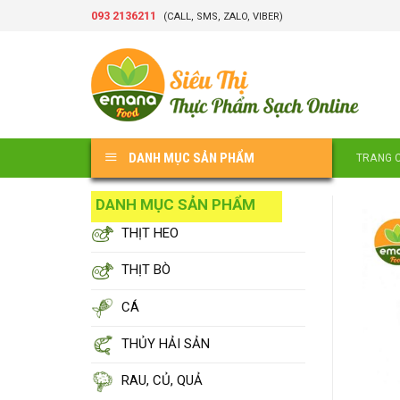
Skip
093 2136211
(CALL, SMS, ZALO, VIBER)
to
content
DANH MỤC SẢN PHẨM
TRANG 
DANH MỤC SẢN PHẨM
THỊT HEO
THỊT BÒ
CÁ
THỦY HẢI SẢN
RAU, CỦ, QUẢ