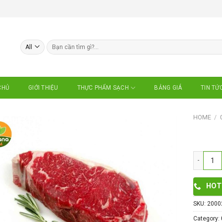
Search
for:
CHỦ
GIỚI THIỆU
BẢNG GIÁ
TIN TỨ
THỰC PHẨM SẠCH
HOME
/
Thăn ngoạ
HOT
SKU:
2000
Category: