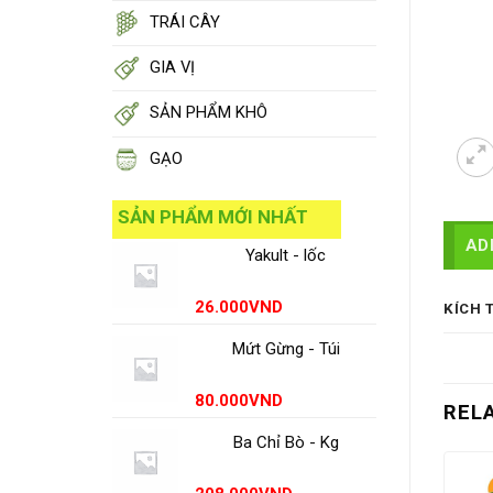
TRÁI CÂY
GIA VỊ
SẢN PHẨM KHÔ
GẠO
SẢN PHẨM MỚI NHẤT
AD
Yakult - lốc
26.000
VND
KÍCH 
Mứt Gừng - Túi
80.000
VND
REL
Ba Chỉ Bò - Kg