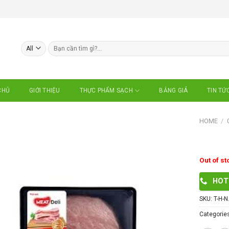
Search
for:
CHỦ
GIỚI THIỆU
BẢNG GIÁ
TIN TỨ
THỰC PHẨM SẠCH
HOME
/
Out of st
HOT
SKU:
T-H-N
Categorie