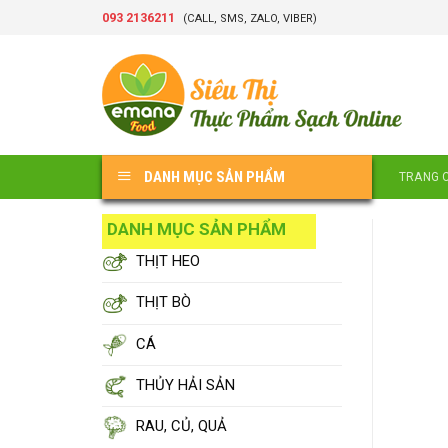
Skip
093 2136211
(CALL, SMS, ZALO, VIBER)
to
content
DANH MỤC SẢN PHẨM
TRANG 
DANH MỤC SẢN PHẨM
THỊT HEO
THỊT BÒ
CÁ
THỦY HẢI SẢN
RAU, CỦ, QUẢ