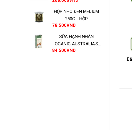
208.000
VND
HỘP NHO ĐEN MEDIUM
250G - HỘP
78.500
VND
SỮA HẠNH NHÂN
OGANIC AUSTRALIA'S
84.500
VND
OWN - HỘP
Tenderloin
Nạc mông Úc – Inside round
Bắ
T
ADD TO CART