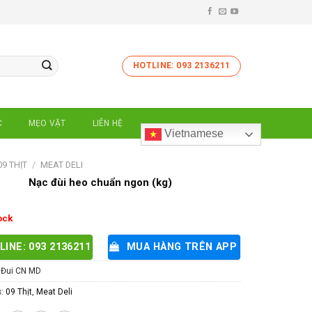
HOTLINE: 093 2136211
C
MẸO VẶT
LIÊN HỆ
Vietnamese
09 THỊT
/
MEAT DELI
Nạc đùi heo chuẩn ngon (kg)
ock
LINE: 093 2136211
MUA HÀNG TRÊN APP
.Đui CN MD
s:
09 Thịt
,
Meat Deli