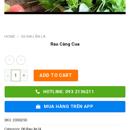
HOME
/
06 RAU ĂN LÁ
Rau Càng Cua
Rau Càng Cua quantity
ADD TO CART
HOTLINE: 093 2136211
MUA HÀNG TRÊN APP
SKU:
2000250
Category:
06 Rau ăn lá