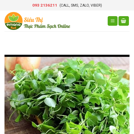
Skip
093 2136211
(CALL, SMS, ZALO, VIBER)
to
content