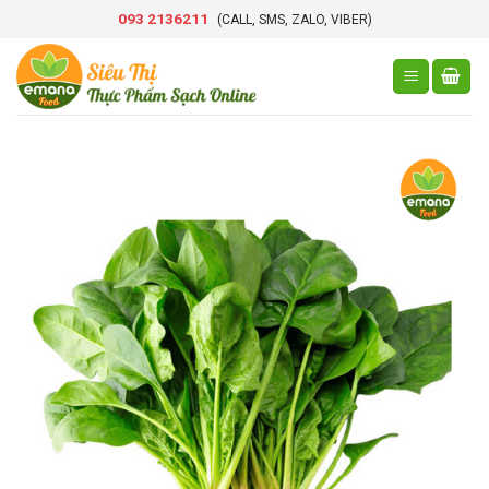
Skip
093 2136211
(CALL, SMS, ZALO, VIBER)
to
content