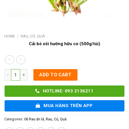
HOME
/
RAU, CỦ, QUẢ
Cải bó xôi hướng hữu cơ (500g/túi)
Cải bó xôi hướng hữu cơ (500g/túi) quantity
ADD TO CART
HOTLINE: 093 2136211
MUA HÀNG TRÊN APP
Categories:
06 Rau ăn lá
,
Rau, Củ, Quả