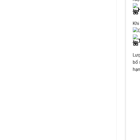
Khi
Lượ
bổ 
hạn