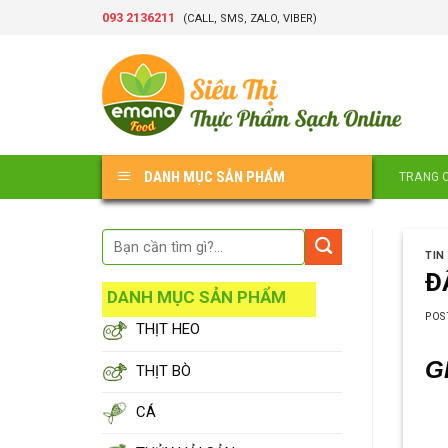
Skip
093 2136211
(CALL, SMS, ZALO, VIBER)
to
content
DANH MỤC SẢN PHẨM
TRANG 
TIN
Đ
DANH MỤC SẢN PHẨM
POS
THỊT HEO
G
THỊT BÒ
CÁ