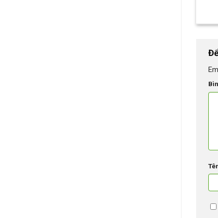
Để
Em
Bì
Tê