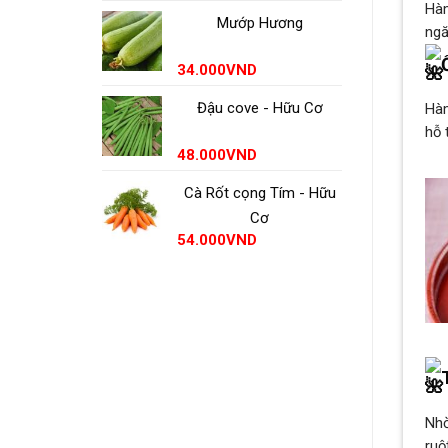
Hàm
Mướp Hương
ngă
34.000
VND
Đậu cove - Hữu Cơ
Hàm
hỗ 
48.000
VND
Cà Rốt cọng Tím - Hữu
Cơ
54.000
VND
Nhờ
ruộ