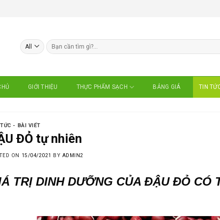
Search
for:
CHỦ
GIỚI THIỆU
BẢNG GIÁ
TIN TỨ
THỰC PHẨM SẠCH
 TỨC - BÀI VIẾT
ẬU ĐỎ tự nhiên
TED ON
15/04/2021
BY
ADMIN2
IÁ TRỊ DINH DƯỠNG CỦA ĐẬU ĐỎ CÓ 