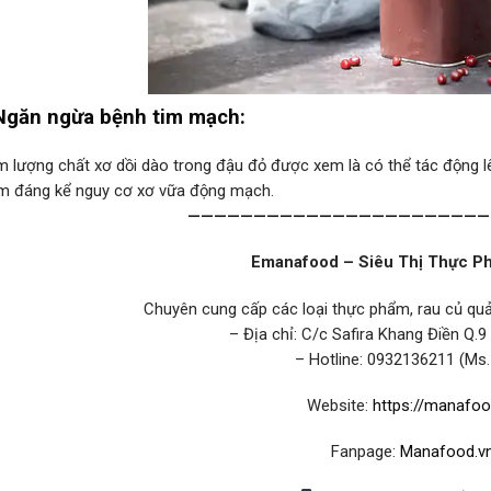
Ngăn ngừa bệnh tim mạch:
 lượng chất xơ dồi dào trong đậu đỏ được xem là có thể tác động lên
m đáng kể nguy cơ xơ vữa động mạch.
———————————————————————
Emanafood – Siêu Thị Thực P
Chuyên cung cấp các loại thực phẩm, rau củ q
– Địa chỉ: C/c Safira Khang Điền Q.9
– Hotline: 0932136211 (Ms.
Website:
https://manafoo
Fanpage:
Manafood.v