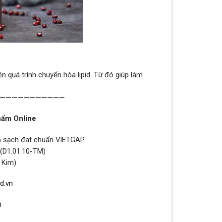
 quá trình chuyển hóa lipid. Từ đó giúp làm
———————————
hẩm Online
uả sạch đạt chuẩn VIETGAP
 (D1.01.10-TM)
 Kim)
d.vn
n