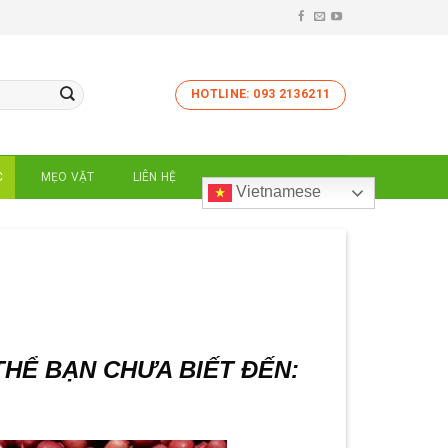
HOTLINE: 093 2136211
C
MẸO VẶT
LIÊN HỆ
Vietnamese
THỂ BẠN CHƯA BIẾT ĐẾN: