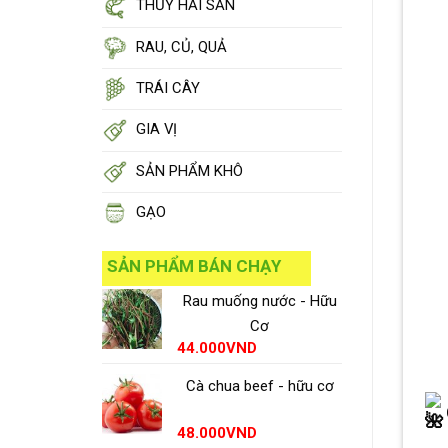
THỦY HẢI SẢN
RAU, CỦ, QUẢ
TRÁI CÂY
GIA VỊ
SẢN PHẨM KHÔ
GẠO
SẢN PHẨM BÁN CHẠY
Rau muống nước - Hữu
Cơ
44.000
VND
Cà chua beef - hữu cơ
48.000
VND