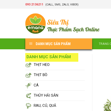
Skip
093 2136211
(CALL, SMS, ZALO, VIBER)
to
content
DANH MỤC SẢN PHẨM
TRANG 
DANH MỤC SẢN PHẨM
THỊT HEO
THỊT BÒ
CÁ
THỦY HẢI SẢN
RAU, CỦ, QUẢ