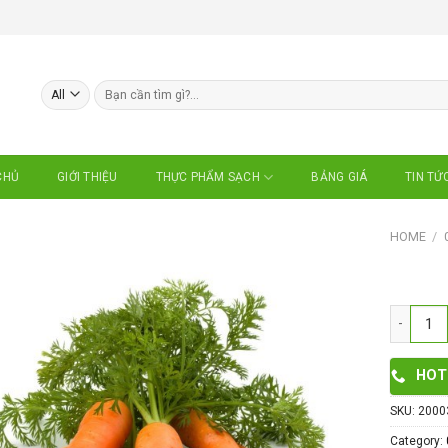
Search
for:
CHỦ
GIỚI THIỆU
BẢNG GIÁ
TIN TỨ
THỰC PHẨM SẠCH
HOME
/
Cà Rốt cọ
HOT
SKU:
2000
Category: