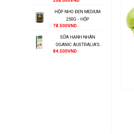
208.000
VND
HỘP NHO ĐEN MEDIUM
250G - HỘP
78.500
VND
SỮA HẠNH NHÂN
OGANIC AUSTRALIA'S
84.500
VND
OWN - HỘP
 cơ
Ớt chuông – Hữu Cơ
T
ADD TO CART