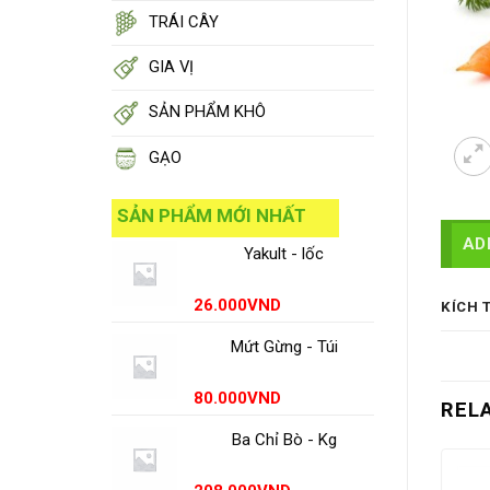
TRÁI CÂY
GIA VỊ
SẢN PHẨM KHÔ
GẠO
SẢN PHẨM MỚI NHẤT
AD
Yakult - lốc
26.000
VND
KÍCH 
Mứt Gừng - Túi
80.000
VND
REL
Ba Chỉ Bò - Kg