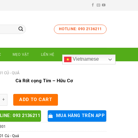
HOTLINE: 093 2136211
C
MẸO VẶT
LIÊN HỆ
Vietnamese
01 CỦ - QUẢ
Cà Rốt cọng Tím – Hữu Cơ
ng Tím - Hữu Cơ quantity
ADD TO CART
LINE: 093 2136211
MUA HÀNG TRÊN APP
301
01 Củ - Quả