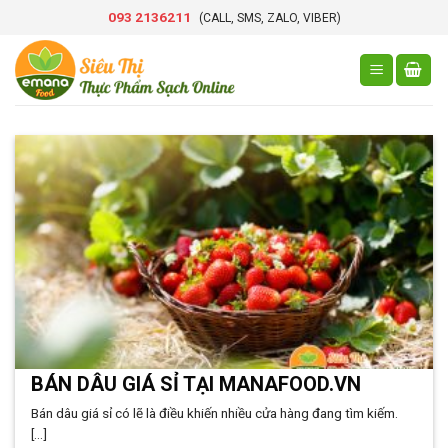
Skip
093 2136211
(CALL, SMS, ZALO, VIBER)
to
content
BÁN DÂU GIÁ SỈ TẠI MANAFOOD.VN
Bán dâu giá sỉ có lẽ là điều khiến nhiều cửa hàng đang tìm kiếm.
[...]