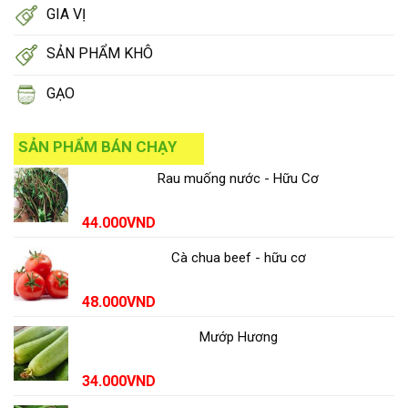
GIA VỊ
SẢN PHẨM KHÔ
GẠO
SẢN PHẨM BÁN CHẠY
Rau muống nước - Hữu Cơ
44.000
VND
Cà chua beef - hữu cơ
48.000
VND
Mướp Hương
34.000
VND