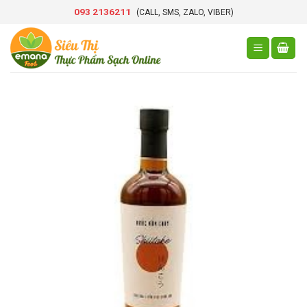
Skip
093 2136211
(CALL, SMS, ZALO, VIBER)
to
content