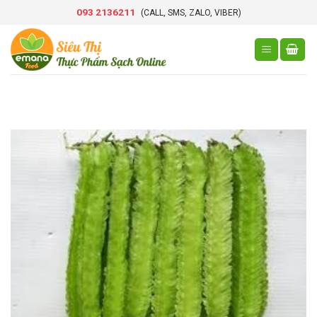
Skip
093 2136211
(CALL, SMS, ZALO, VIBER)
to
content