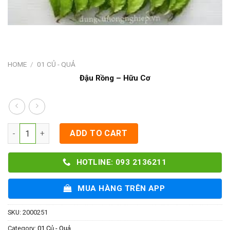
HOME
/
01 CỦ - QUẢ
Đậu Rồng – Hữu Cơ
Đậu Rồng - Hữu Cơ quantity
ADD TO CART
HOTLINE: 093 2136211
MUA HÀNG TRÊN APP
SKU:
2000251
Category:
01 Củ - Quả