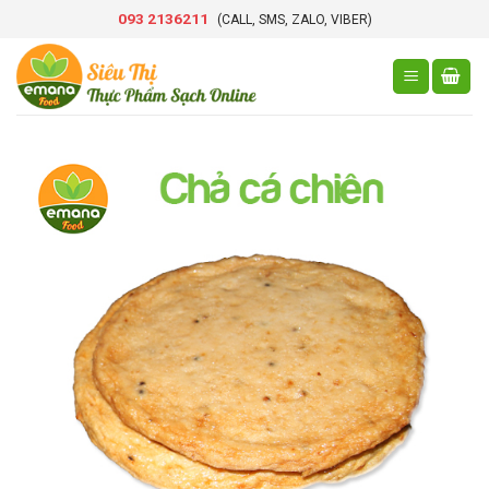
Skip
093 2136211
(CALL, SMS, ZALO, VIBER)
to
content