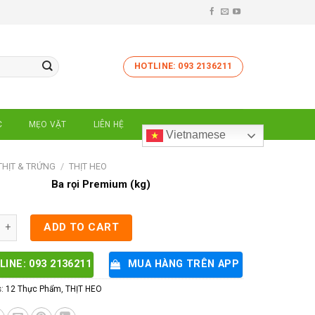
HOTLINE: 093 2136211
C
MẸO VẶT
LIÊN HỆ
Vietnamese
THỊT & TRỨNG
/
THỊT HEO
Ba rọi Premium (kg)
emium (kg) quantity
ADD TO CART
LINE: 093 2136211
MUA HÀNG TRÊN APP
s:
12 Thực Phẩm
,
THỊT HEO