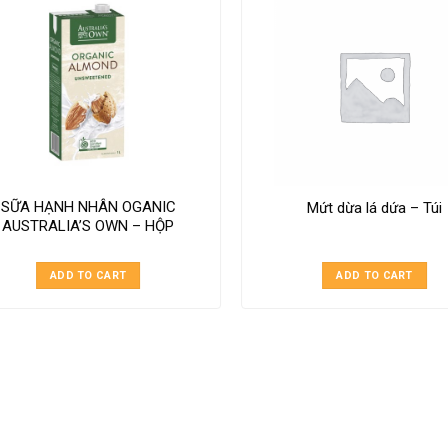
SỮA HẠNH NHÂN OGANIC
Mứt dừa lá dứa – Túi
AUSTRALIA’S OWN – HỘP
ADD TO CART
ADD TO CART