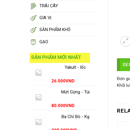
TRÁI CÂY
GIA VỊ
SẢN PHẨM KHÔ
GẠO
SẢN PHẨM MỚI NHẤT
DE
Yakult - lốc
Đơn giá
26.000
VND
Khối l
Mứt Gừng - Túi
80.000
VND
REL
Ba Chỉ Bò - Kg
CK