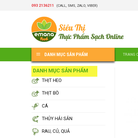
Skip
093 2136211
(CALL, SMS, ZALO, VIBER)
to
content
DANH MỤC SẢN PHẨM
TRANG 
DANH MỤC SẢN PHẨM
THỊT HEO
THỊT BÒ
CÁ
THỦY HẢI SẢN
RAU, CỦ, QUẢ