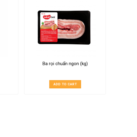
Ba rọi chuẩn ngon (kg)
X
ADD TO CART