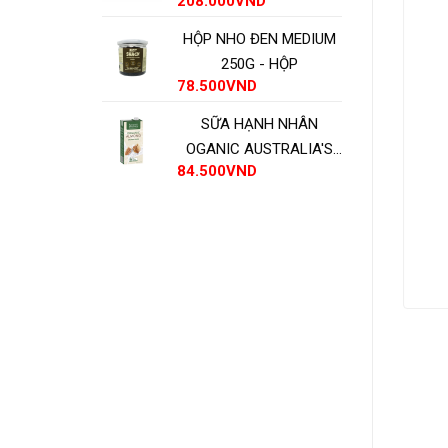
208.000
VND
HỘP NHO ĐEN MEDIUM
250G - HỘP
78.500
VND
SỮA HẠNH NHÂN
OGANIC AUSTRALIA'S
84.500
VND
OWN - HỘP
ng (kg)
Thăn chuột heo chuẩn ngon (kg)
ADD TO CART