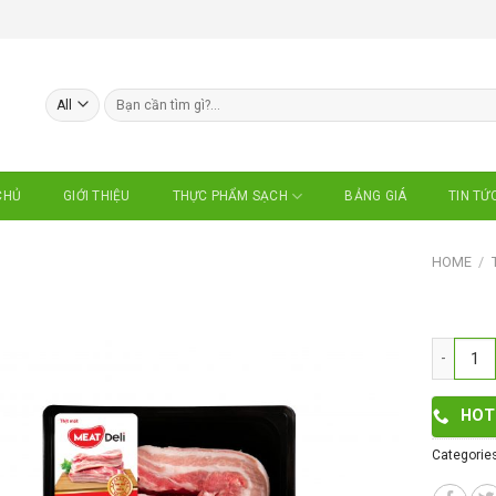
Search
for:
CHỦ
GIỚI THIỆU
BẢNG GIÁ
TIN TỨ
THỰC PHẨM SẠCH
HOME
/
Ba rọi Pr
HOT
Categorie