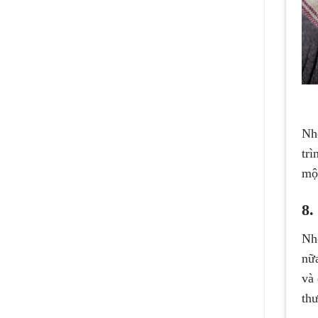
Nh
tr
mộ
8.
Nh
nữa
và
thư