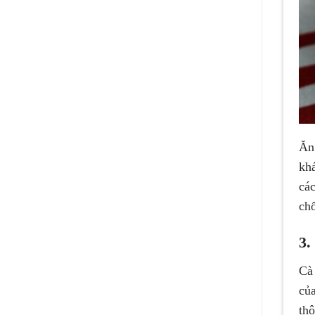
Ăn 
khá
cá
chô
3.
Cà
của
thô