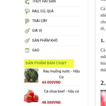
THỦY HẢI SẢN
Cà 
RAU, CỦ, QUẢ
như
TRÁI CÂY
cho
tố,
GIA VỊ
1.
SẢN PHẨM KHÔ
Cà 
GẠO
mắ
SẢN PHẨM BÁN CHẠY
hóa
thủ
Rau muống nước - Hữu
Cơ
2
44.000
VND
Cà chua beef - hữu cơ
48.000
VND