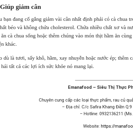
 Giúp giảm cân
 bạn đang cố gắng giảm vài cân nhất định phải có cà chua t
chất béo và không chứa cholesterol. Chứa nhiều chất xơ và n
 ăn cà chua sống hoặc thêm chúng vào món thịt hầm ăn cùng 
ện khác.
 dù là tươi, sấy khô, hầm, xay nhuyễn hoặc nước ép; thêm 
 hái tất cả các lợi ích sức khỏe nó mang lại.
————————————
Emanafood – Siêu Thị Thực P
Chuyên cung cấp các loại thực phẩm, rau củ q
– Địa chỉ: C/c Safira Khang Điền Q.9
– Hotline: 0932136211 (Ms.
Website:
https://manafoo