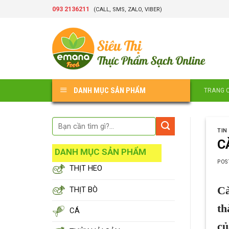
Skip
093 2136211
(CALL, SMS, ZALO, VIBER)
to
content
DANH MỤC SẢN PHẨM
TRANG 
TIN
C
DANH MỤC SẢN PHẨM
POS
THỊT HEO
Cà
THỊT BÒ
th
CÁ
cu