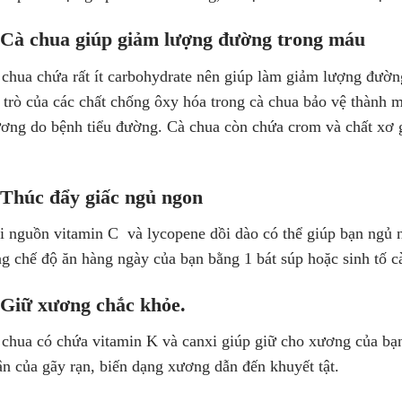
 Cà chua giúp giảm lượng đường trong máu
chua chứa rất ít carbohydrate nên giúp làm giảm lượng đường t
 trò của các chất chống ôxy hóa trong cà chua bảo vệ thành 
ơng do bệnh tiểu đường. Cà chua còn chứa crom và chất xơ 
 Thúc đẩy giấc ngủ ngon
i nguồn vitamin C và lycopene dồi dào có thể giúp bạn ngủ 
g chế độ ăn hàng ngày của bạn bằng 1 bát súp hoặc sinh tố c
 Giữ xương chắc khỏe.
 chua có chứa vitamin K và canxi giúp giữ cho xương của bạn
n của gãy rạn, biến dạng xương dẫn đến khuyết tật.