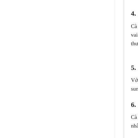
4.
Cà 
vai
thư
5.
Vớ
sun
6.
Cà
nhâ