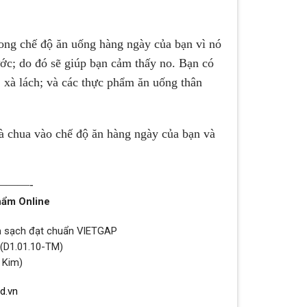
rong chế độ ăn uống hàng ngày của bạn vì nó
ước; do đó sẽ giúp bạn cảm thấy no. Bạn có
xà lách; và các thực phẩm ăn uống thân
cà chua vào chế độ ăn hàng ngày của bạn và
——-
hẩm Online
uả sạch đạt chuẩn VIETGAP
 (D1.01.10-TM)
 Kim)
d.vn