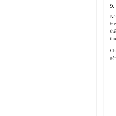
9.
Nếu
ít 
thể
thi
Cho
gặt