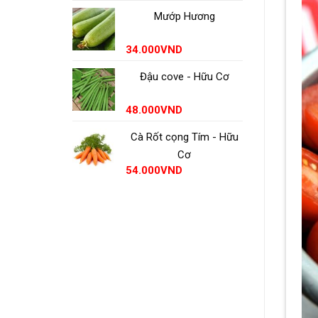
Mướp Hương
34.000
VND
Đậu cove - Hữu Cơ
48.000
VND
Cà Rốt cọng Tím - Hữu
Cơ
54.000
VND