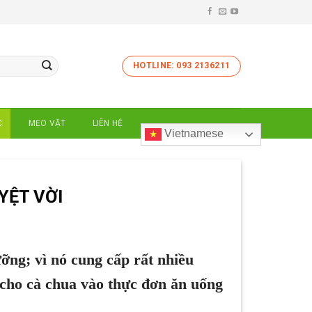
HOTLINE: 093 2136211
C
MẸO VẶT
LIÊN HỆ
Vietnamese
YỆT VỜI
g; vì nó cung cấp rất nhiều
 cho cà chua vào thực đơn ăn uống