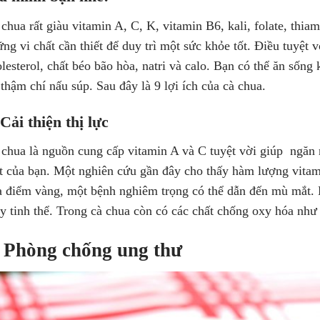
chua rất giàu vitamin A, C, K, vitamin B6, kali, folate, thiam
̃ng vi chất cần thiết để duy trì một sức khỏe tốt. Điều tuyệt vơ
lesterol, chất béo bão hòa, natri và calo. Bạn có thể ăn sống k
 thậm chí nấu súp. Sau đây là 9 lợi ích của cà chua.
 Cải thiện thị lực
chua là nguồn cung cấp vitamin A và C tuyệt vời giúp ngăn ng
t của bạn. Một nghiên cứu gần đây cho thấy hàm lượng vita
 điểm vàng, một bệnh nghiêm trọng có thể dẫn đến mù mắt
y tinh thể. Trong cà chua còn có các chất chống oxy hóa như
. Phòng chống ung thư