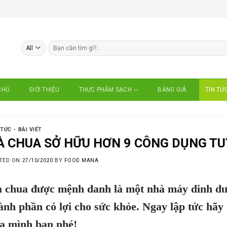
Search
for:
CHỦ
GIỚI THIỆU
BẢNG GIÁ
TIN TỨ
THỰC PHẨM SẠCH
 TỨC - BÀI VIẾT
À CHUA SỞ HỮU HƠN 9 CÔNG DỤNG TU
TED ON
27/10/2020
BY
FOOD MANA
 chua được mệnh danh là một nhà máy dinh dưỡn
ành phần có lợi cho sức khỏe. Ngay lập tức hãy
̉a mình bạn nhé!