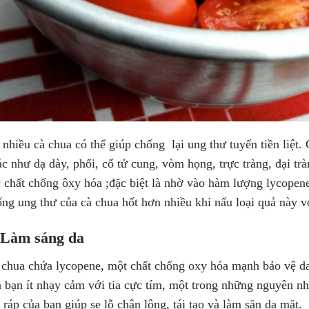
nhiều cà chua có thể giúp chống lại ung thư tuyến tiền liệt
c như dạ dày, phổi, cổ tử cung, vòm họng, trực tràng, đại t
c chất chống ôxy hóa ;đặc biệt là nhờ vào hàm lượng lycope
́ng ung thư của cà chua hốt hơn nhiều khi nấu loại quả này v
 Làm sáng da
 chua chứa lycopene, một chất chống oxy hóa mạnh bảo vệ da 
 bạn ít nhạy cảm với tia cực tím, một trong những nguyên nhâ
 ráp của bạn giúp se lỗ chân lông, tái tạo và làm săn da mặt.