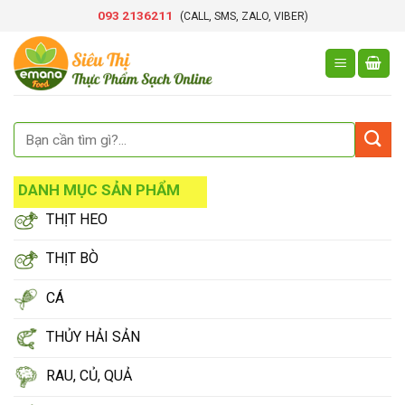
Skip
093 2136211
(CALL, SMS, ZALO, VIBER)
to
content
DANH MỤC SẢN PHẨM
THỊT HEO
THỊT BÒ
CÁ
THỦY HẢI SẢN
RAU, CỦ, QUẢ