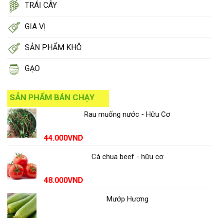
TRÁI CÂY
GIA VỊ
SẢN PHẨM KHÔ
GẠO
SẢN PHẨM BÁN CHẠY
Rau muống nước - Hữu Cơ
44.000
VND
Cà chua beef - hữu cơ
48.000
VND
Mướp Hương